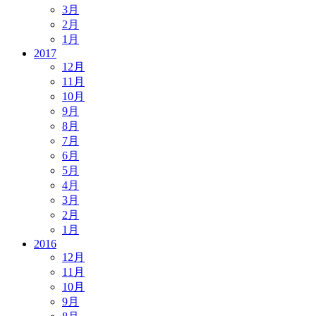
3月
2月
1月
2017
12月
11月
10月
9月
8月
7月
6月
5月
4月
3月
2月
1月
2016
12月
11月
10月
9月