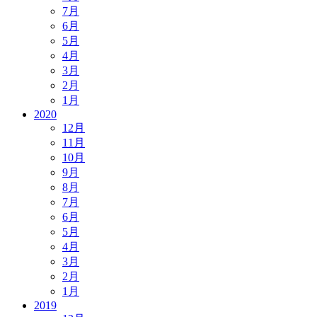
7月
6月
5月
4月
3月
2月
1月
2020
12月
11月
10月
9月
8月
7月
6月
5月
4月
3月
2月
1月
2019