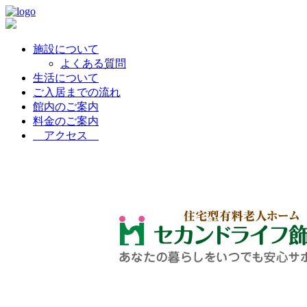
施設について
よくある質問
生活について
ご入居までの流れ
館内のご案内
料金のご案内
アクセス