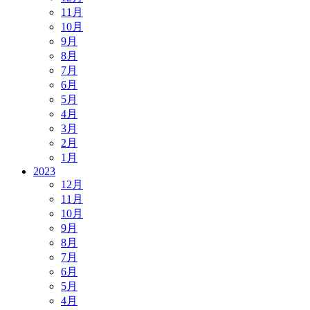
11月
10月
9月
8月
7月
6月
5月
4月
3月
2月
1月
2023
12月
11月
10月
9月
8月
7月
6月
5月
4月