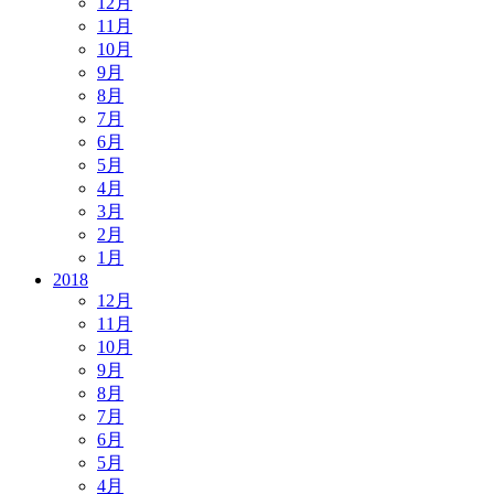
12月
11月
10月
9月
8月
7月
6月
5月
4月
3月
2月
1月
2018
12月
11月
10月
9月
8月
7月
6月
5月
4月