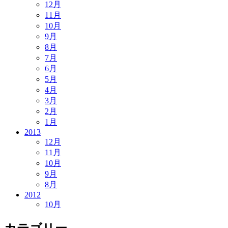
12月
11月
10月
9月
8月
7月
6月
5月
4月
3月
2月
1月
2013
12月
11月
10月
9月
8月
2012
10月