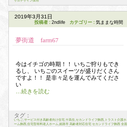
サルデザイン採用
2019年3月31日
投稿者 :
2ndlife
カテゴリー :
気ままな時間
夢街道 farm67
今はイチゴの時期！！ いちご狩りもでき
るし、 いちごのスイーツが盛りだくさん
ですよ！！ 是非々足を運んでみてくださ
い
タグ：
いちご
,
サービス付き高齢者向け住宅
,
サ高住
,
セカンドライフ飾西
,
トラスト介護ホ
ーム飾西
,
住宅型有料老人ホーム
,
姫路市 高齢者対応住宅 セカンドライフ飾西 全