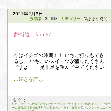
2021年2月6日
投稿者 :
2ndlife
カテゴリー :
気ままな時間
夢街道 farm67
今はイチゴの時期！！ いちご狩りもでき
るし、 いちごのスイーツが盛りだくさん
ですよ！！ 是非足を運んでみてください
タグ：
いちご
,
サービス付き高齢者向け住宅
,
サ高住
,
セカンドライフ飾西
,
トラスト介護ホ
ーム飾西
,
姫路市 高齢者対応住宅 セカンドライフ飾西 全面バリアフリー ユニバ