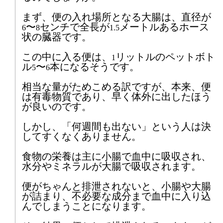
22
23
24
25
26
27
28
まず、便の入れ場所となる大腸は、直径が
〜
センチで全長が
メートルあるホース
6
8
1.5
29
30
状の臓器です。
この中に入る便は、
リットルのペットボト
1
2026年5月
ル
〜
本になるそうです。
5
6
1
2
3
4
5
6
7
相当な量がためこめる訳ですが、本来、便
は有毒物質であり、早く体外に出したほう
8
9
10
11
12
13
14
が良いのです。
15
16
17
18
19
20
21
しかし、「何週間も出ない」という人は決
してすくなくありません。
22
23
24
25
26
27
28
食物の栄養は主に小腸で血中に吸収され、
水分やミネラルが大腸で吸収されます。
29
30
31
便がちゃんと排泄されないと、小腸や大腸
が詰まり、不必要な成分まで血中に入り込
2026年6月
んでしまうことになります。
1
2
3
4
5
6
7