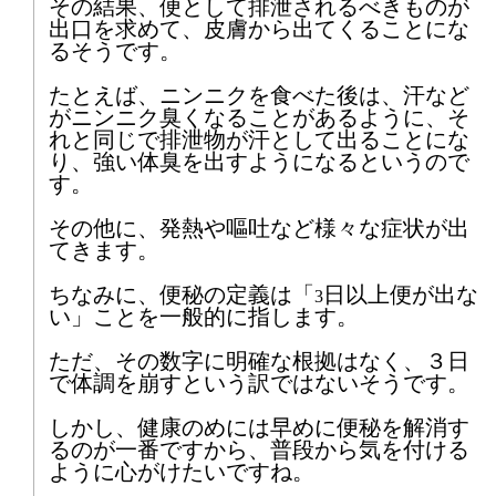
その結果、便として排泄されるべきものが
出口を求めて、皮膚から出てくることにな
8
9
10
11
12
13
14
るそうです。
15
16
17
18
19
20
21
たとえば、ニンニクを食べた後は、汗など
がニンニク臭くなることがあるように、そ
22
23
24
25
26
27
28
れと同じで排泄物が汗として出ることにな
り、強い体臭を出すようになるというので
す。
29
30
その他に、発熱や嘔吐など様々な症状が出
2026年7月
てきます。
1
2
3
4
5
6
7
ちなみに、便秘の定義は「
日以上便が出な
3
い」ことを一般的に指します。
8
9
10
11
12
13
14
ただ、その数字に明確な根拠はなく、３日
で体調を崩すという訳ではないそうです。
15
16
17
18
19
20
21
しかし、健康のめには早めに便秘を解消す
22
23
24
25
26
27
28
るのが一番ですから、普段から気を付ける
ように心がけたいですね。
29
30
31