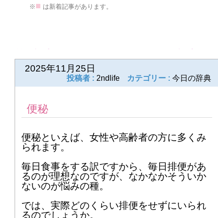
■
※
は新着記事があります。
2026年3月
1
2
3
4
5
6
7
8
9
10
11
12
13
14
前の記事
次の記事
2025年11月25日
15
16
17
18
19
20
21
投稿者 :
2ndlife
カテゴリー :
今日の辞典
22
23
24
25
26
27
28
便秘
29
30
31
便秘といえば、女性や高齢者の方に多くみ
2026年4月
られます。
1
2
3
4
5
6
7
毎日食事をする訳ですから、毎日排便があ
るのが理想なのですが、なかなかそういか
8
9
10
11
12
13
14
ないのが悩みの種。
では、実際どのくらい排便をせずにいられ
15
16
17
18
19
20
21
るのでしょうか。