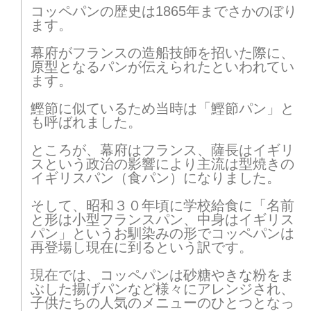
コッペパンの歴史は1865年までさかのぼり
ます。
幕府がフランスの造船技師を招いた際に、
原型となるパンが伝えられたといわれてい
ます。
鰹節に似ているため当時は「鰹節パン」と
も呼ばれました。
ところが、幕府はフランス、薩長はイギリ
スという政治の影響により主流は型焼きの
イギリスパン（食パン）になりました。
そして、昭和３０年頃に学校給食に「名前
と形は小型フランスパン、中身はイギリス
パン」というお馴染みの形でコッペパンは
再登場し現在に到るという訳です。
現在では、コッペパンは砂糖やきな粉をま
ぶした揚げパンなど様々にアレンジされ、
子供たちの人気のメニューのひとつとなっ