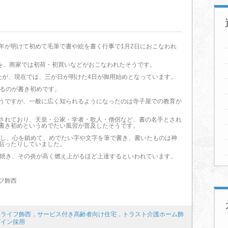
年が明けて初めて毛筆で書や絵を書く行事で1月2日におこなわれ
めを、商家では初荷・初買いなどがおこなわれたそうです。
たが、現在では、三が日が明けた4日が御用始めとなっています。
いるのが書き初めです。
うですが、一般に広く知られるようになったのは寺子屋での教育が
されており、天皇・公家・学者・歌人・僧侶など、書の名手とされ
書き初めというめでたい風習が普及したそうです。
座し、心を鎮めて、めでたい字や文字を筆で書き、書いたものは神
貼ったりしていました。
で焼き、その炎が高く燃え上がるほど上達するといわれています。
フ飾西
ドライフ飾西，サービス付き高齢者向け住宅，トラスト介護ホーム飾
ザイン採用