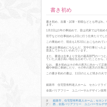
書き初め
書き初め、吉書・試筆・初硯などとも呼ばれ、
ます。
1月2日は1年の事始めで、昔は武家では弓始
官庁などの仕事始めも2日に行う仕来たりでし
この事始めで、現在も1月2日におこなわれて
本来は仕事始めにちなんだ、宮中行事だったよ
普及してからといわれています。
また、書道は古来より文化の最高部門の一つと
ていた人達が高い地位を占めていたことから、
なお、 書き初めはその年の恵方に向かって正
棚や神前に奉納したり、その年の恵方の方角に
この書き初めの書は、11日のとんど焼きの火
姫路市 住宅型有料老人ホーム セカンドライ
全面バリアフリー ユニバーサルデザイン採用
タ
姫路市，住宅型有料老人ホーム，セカン
グ：
西，全面バリアフリー ユニバーサルデ