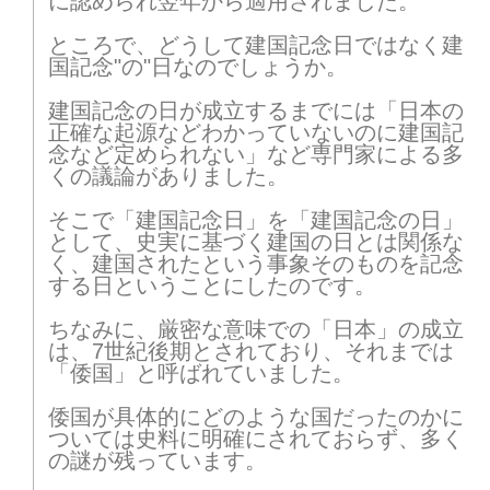
に認められ翌年から適用されました。
ところで、どうして建国記念日ではなく建
国記念"の"日なのでしょうか。
建国記念の日が成立するまでには「日本の
正確な起源などわかっていないのに建国記
念など定められない」など専門家による多
くの議論がありました。
そこで「建国記念日」を「建国記念の日」
として、史実に基づく建国の日とは関係な
く、建国されたという事象そのものを記念
する日ということにしたのです。
ちなみに、厳密な意味での「日本」の成立
は、7世紀後期とされており、それまでは
「倭国」と呼ばれていました。
倭国が具体的にどのような国だったのかに
ついては史料に明確にされておらず、多く
の謎が残っています。