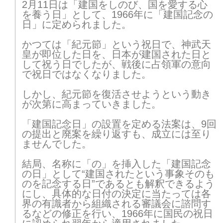
2月11日は「建国をしのび、国を愛する心
を養う日」として、1966年に「建国記念の
日」に定められました。
かつては「紀元節」という祝日で、神武天
皇が即位した日を、日本が建国された日と
して祝う日でしたが、戦後に占領軍の意向
で祝日ではなくなりました。
しかし、紀元節を復活させようという動き
が次第に高まっていきました。
「建国記念日」の設置を定める法案は、9回
の提出と廃案を繰り返すも、成立には至り
ませんでした。
結局、名称に「の」を挿入した「建国記念
の日」として“建国されたという事象そのも
のを記念する日”であるとも解釈できるよう
にし、具体的な日付の決定に当たっては各
界の有識者から組織される審議会に諮問す
るなどの修正を行い、1966年に国民の祝日