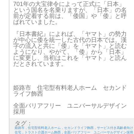
701年の大宝律令によって正式に「日本」
という国名を名乗りますが、「日本」の名
前が定着する前は、「倭国」や「倭」と呼
ばれていました。
『日本書紀』によれば、「ヤマト」の勢力
が中心に倭を統一した古代の日本では、漢
字の流入と共に「倭」を「ヤマト」と読む
ようになり、やがて、「倭」から「日本」
に変更し、当初はこれを「ヤマト」と読ん
だとされています。
姫路市 住宅型有料老人ホーム セカンド
ライフ飾西
全面バリアフリー ユニバーサルデザイン
採用
タグ：
姫路市，住宅型有料老人ホーム，セカンドライフ飾西，サービス付き高齢者向け
住宅，トラスト介護ホーム飾西，全面バリアフリー ユニバーサルデザイン採用