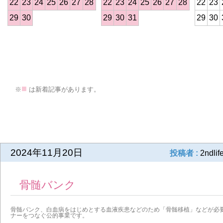
22
23
24
25
26
27
28
22
23
24
25
26
27
28
22
23
29
30
29
30
31
29
30
>
■
※
は新着記事があります。
前の記事
2024年11月20日
投稿者 :
2ndlif
骨髄バンク
骨髄バンク、白血病をはじめとする血液疾患などのため「骨髄移植」などが必
ナーをつなぐ公的事業です。