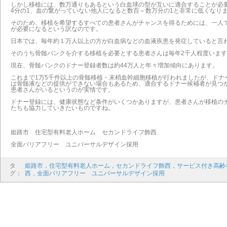
しかし移植には、数万通りもあるという白血球の型が互いに適合することが必
4分の1、血の繋がっていない他人になると数百～数万分の1と非常に低くなり
そのため、移植を希望するすべての患者さんがチャンスを得るためには、一人
が必要になるという訳なのです。
日本では、毎年約１万人以上の方が白血病などの血液疾患を発症していると言
そのうち骨髄バンクを介する移植を必要とする患者さんは毎年2千人程度います
現在、骨髄バンクのドナー登録者数は約44万人と年々増加傾向にあります。
これまで1万5千件以上の骨髄移植・末梢血幹細胞移植が行われましたが、ドナ
は骨髄液などの提供ができない場合もあるため、適合するドナー候補者が見つ
患者さんがいるというのが実情です。
ドナー登録には、健康状態など条件がいくつかありますが、患者さんが移植の
たちも協力していきたいものですね。
姫路市 住宅型有料老人ホーム セカンドライフ飾西
全面バリアフリー ユニバーサルデザイン採用
タ
姫路市，住宅型有料老人ホーム，セカンドライフ飾西，サービス付き高齢
グ：
西，全面バリアフリー ユニバーサルデザイン採用
前の記事