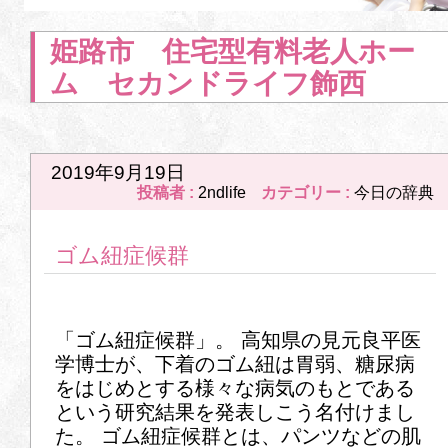
姫路市 住宅型有料老人ホー
ム セカンドライフ飾西
2019年9月19日
投稿者 :
2ndlife
カテゴリー :
今日の辞典
ゴム紐症候群
「ゴム紐症候群」。 高知県の見元良平医
学博士が、下着のゴム紐は胃弱、糖尿病
をはじめとする様々な病気のもとである
という研究結果を発表しこう名付けまし
た。 ゴム紐症候群とは、パンツなどの肌