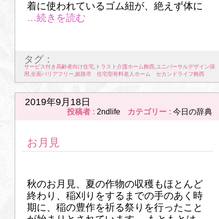
着に使われているゴム紐が、絶えず体に
タグ：
サービス付き高齢者向け住宅
,
トラスト介護ホーム飾西
,
ユニバーサルデザイン採
用
,
全面バリアフリー
,
姫路市 住宅型有料老人ホーム セカンドライフ飾西
2019年9月18日
投稿者 :
2ndlife
カテゴリー :
今日の辞典
お月見
秋のお月見、夏の作物の収穫もほとんど
終わり、稲刈りをするまでの手のあく時
期に、稲の豊作を祈る祭りを行ったこと
が始まりとされています。 もともとは、