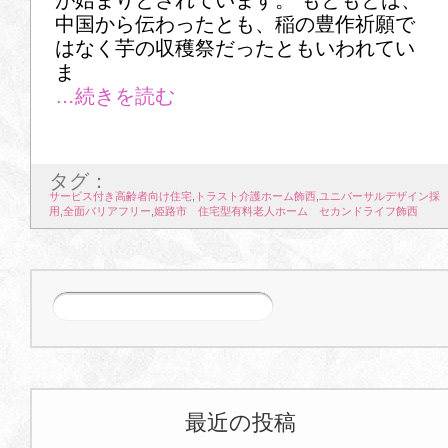
中国から伝わったとも、稲の豊作祈願で
はなく芋の収穫祭だったともいわれてい
ま
タグ：
サービス付き高齢者向け住宅
,
トラスト介護ホーム飾西
,
ユニバーサルデザイン採
用
,
全面バリアフリー
,
姫路市 住宅型有料老人ホーム セカンドライフ飾西
最近の投稿